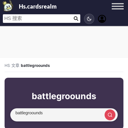
Hs.cardsrealm
HS
/
文章
/
battlegroounds
battlegroounds
搜索文章