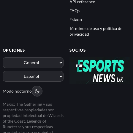
API reference
FAQs
Estado
Términos de uso y política de
privacidad
OPCIONES
SOCIOS
Modo nocturno
Magic: The Gathering y sus
respectivas propiedades son
propiedad intelectual de Wizards
of the Coast. Legends of
Runeterra y sus respectivas
propiedades son propiedad